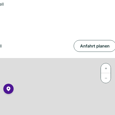
ll
l
Anfahrt planen
+
−