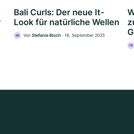
Bali Curls: Der neue It-
W
r
Look für natürliche Wellen
z
G
Von
Stefanie Bloch
‧
16. September 2025
SB
CB