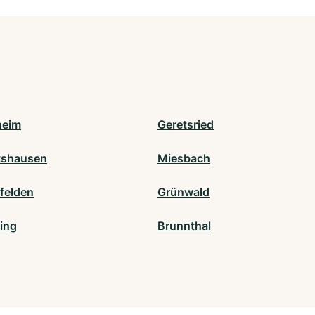
heim
Geretsried
tshausen
Miesbach
sfelden
Grünwald
ing
Brunnthal