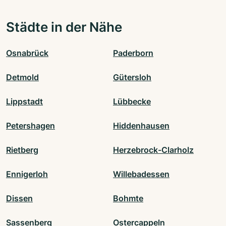
Städte in der Nähe
Osnabrück
Paderborn
Detmold
Gütersloh
Lippstadt
Lübbecke
Petershagen
Hiddenhausen
Rietberg
Herzebrock-Clarholz
Ennigerloh
Willebadessen
Dissen
Bohmte
Sassenberg
Ostercappeln