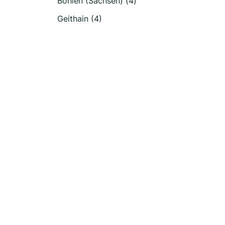
Böhlen (Sachsen) (4)
Geithain (4)