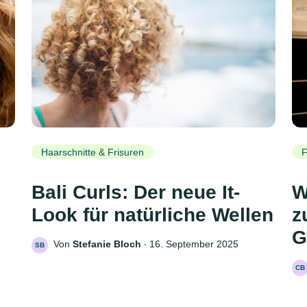
Haarschnitte & Frisuren
F
Bali Curls: Der neue It-
W
Look für natürliche Wellen
z
G
Von
Stefanie Bloch
‧
16. September 2025
SB
CB