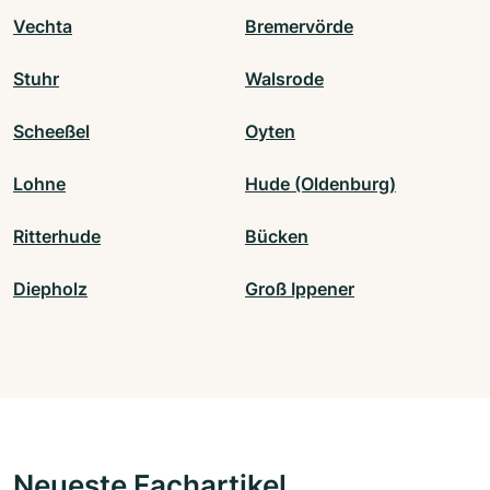
Vechta
Bremervörde
Stuhr
Walsrode
Scheeßel
Oyten
Lohne
Hude (Oldenburg)
Ritterhude
Bücken
Diepholz
Groß Ippener
Neueste Fachartikel