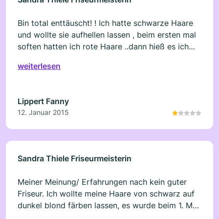
Bin total enttäuscht! ! Ich hatte schwarze Haare
und wollte sie aufhellen lassen , beim ersten mal
soften hatten ich rote Haare ..dann hieß es ich
soll wieder kommen. .dann war ich wieder da ein
weiterlesen
2. Mal soften und jetzt habe ich orange Haare.
Unfreundlich sind auch alle nach meiner
Erfahrung. . Da geh ich nicht mehr hin . Andere
Lippert Fanny
Friseure bekommen das aufhellen nach
12. Januar 2015
spätestens dem 2. Mal hin.
Sandra Thiele Friseurmeisterin
Meiner Meinung/ Erfahrungen nach kein guter
Friseur. Ich wollte meine Haare von schwarz auf
dunkel blond färben lassen, es wurde beim 1. Mal
Kupfer Farben, dann war ich nach einiger Zeit