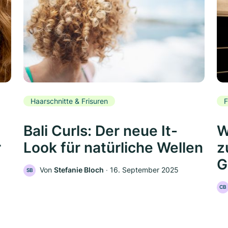
Haarschnitte & Frisuren
F
Bali Curls: Der neue It-
W
r
Look für natürliche Wellen
z
G
Von
Stefanie Bloch
‧
16. September 2025
SB
CB