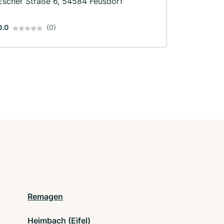
Escher Straße 6, 54584 Feusdorf
0.0
(0)
Remagen
Heimbach (Eifel)