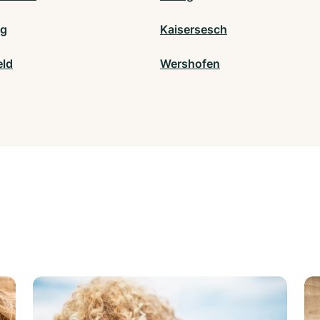
rg
Kaisersesch
eld
Wershofen