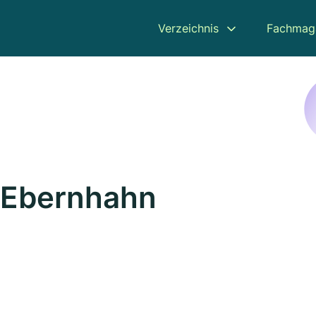
Verzeichnis
Fachmag
n Ebernhahn