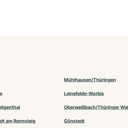
Mühlhausen/Thüringen
lm
Leinefelde-Worbis
ligenthal
Oberweißbach/Thüringer Wa
dt am Rennsteig
Günstedt