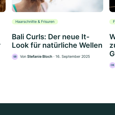
Haarschnitte & Frisuren
F
Bali Curls: Der neue It-
W
r
Look für natürliche Wellen
z
G
Von
Stefanie Bloch
‧
16. September 2025
SB
CB