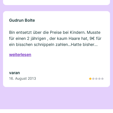
Gudrun Bolte
Bin entsetzt über die Preise bei Kindern. Musste
für einen 2 jährigen , der kaum Haare hat, 9€ für
ein bisschen schnippeln zahlen...Hatte bisher
teileweise nix zahlen müssen bzw. 3€. Nie
weiterlesen
wieder!!!
varan
16. August 2013