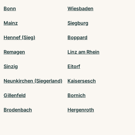
Bonn
Wiesbaden
Mainz
Siegburg
Hennef (Sieg)
Boppard
Remagen
Linz am Rhein
Sinzig
Eitorf
Neunkirchen (Siegerland)
Kaisersesch
Gillenfeld
Bornich
Brodenbach
Hergenroth