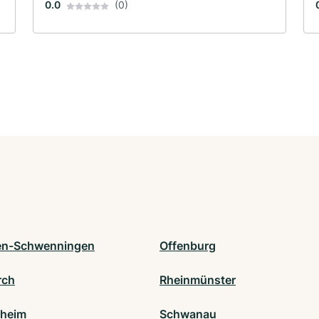
0.0
(0)
gen-Schwenningen
Offenburg
rch
Rheinmünster
nheim
Schwanau