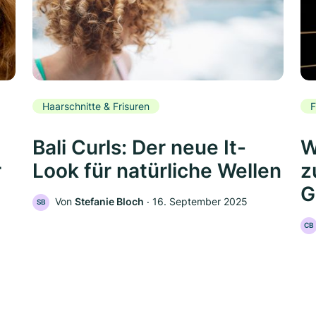
Haarschnitte & Frisuren
F
Bali Curls: Der neue It-
W
r
Look für natürliche Wellen
z
G
Von
Stefanie Bloch
‧
16. September 2025
SB
CB