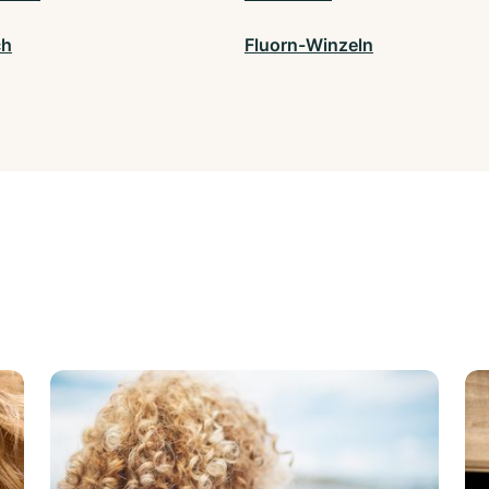
ch
Fluorn-Winzeln