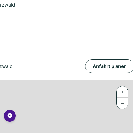
arzwald
rzwald
Anfahrt planen
+
−