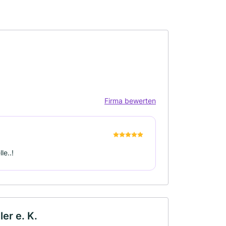
Firma bewerten
le..!
er e. K.