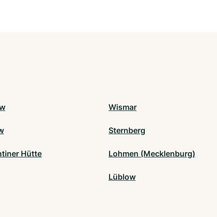
ow
Wismar
w
Sternberg
tiner Hütte
Lohmen (Mecklenburg)
Lüblow