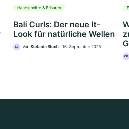
Haarschnitte & Frisuren
F
Bali Curls: Der neue It-
W
r
Look für natürliche Wellen
z
G
Von
Stefanie Bloch
‧
16. September 2025
SB
CB