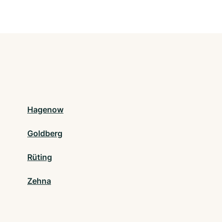
Hagenow
Goldberg
Rüting
Zehna