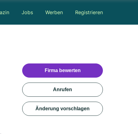
azin
Jobs
Werben
Registrieren
Firma bewerten
Anrufen
Änderung vorschlagen