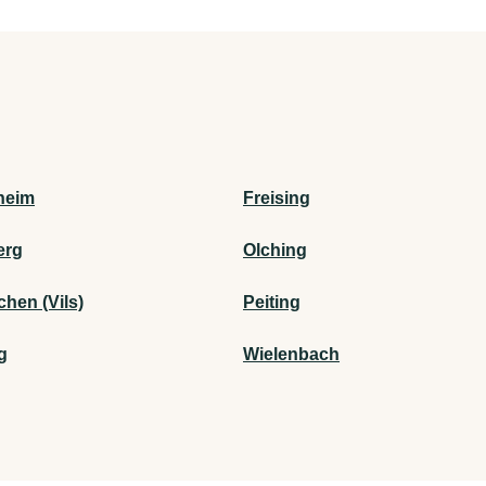
heim
Freising
erg
Olching
chen (Vils)
Peiting
g
Wielenbach