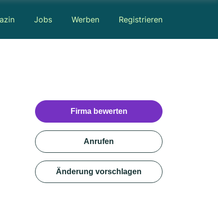
azin
Jobs
Werben
Registrieren
Firma bewerten
Anrufen
Änderung vorschlagen