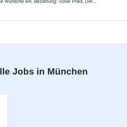
ie Wünsche ein. Bezahlung: voller Preis. Der
t. Ergo: Der Besuch einer Friseurkette war ein einmaliges
lle Jobs in München