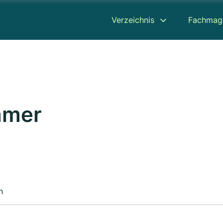
Verzeichnis
Fachmag
mmer
n