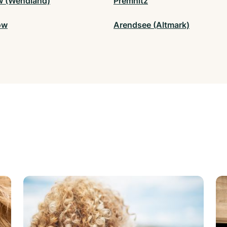
 (Wendland)
Premnitz
ow
Arendsee (Altmark)