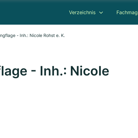
Verzeichnis
Fachmag
flage - Inh.: Nicole Rohst e. K.
age - Inh.: Nicole