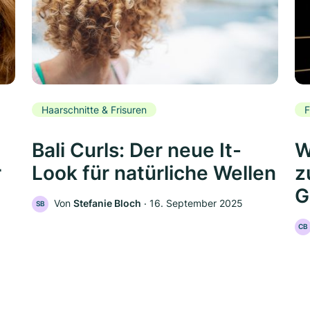
Haarschnitte & Frisuren
F
Bali Curls: Der neue It-
W
r
Look für natürliche Wellen
z
G
Von
Stefanie Bloch
‧
16. September 2025
SB
CB