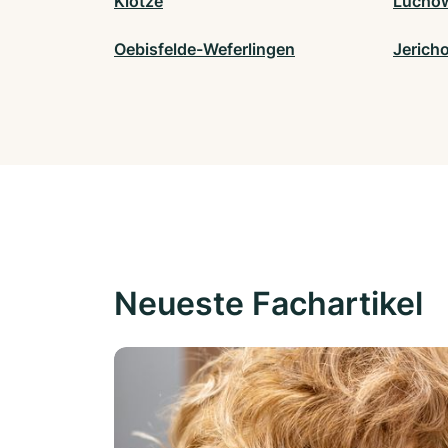
Klötze
Lüchow
Oebisfelde-Weferlingen
Jerich
Neueste Fachartikel