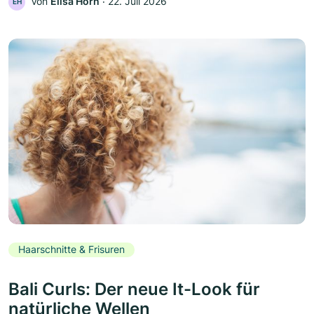
Von
Elisa Horn
‧
22. Juli 2026
EH
Haarschnitte & Frisuren
Bali Curls: Der neue It-Look für
natürliche Wellen