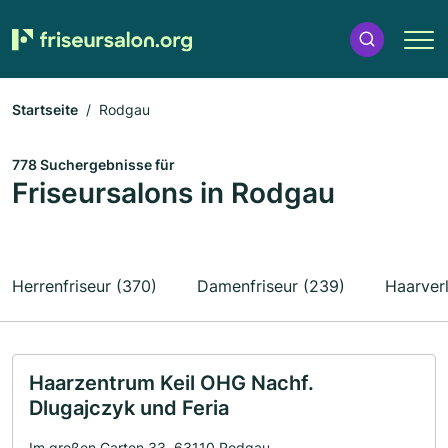
Startseite
Rodgau
778 Suchergebnisse für
Friseursalons in Rodgau
Herrenfriseur (370)
Damenfriseur (239)
Haarver
Haarzentrum Keil OHG Nachf.
Dlugajczyk und Feria
Im großen Garten 33, 63110 Rodgau