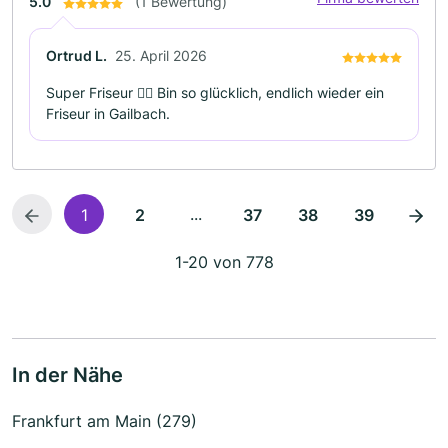
5.0
(1 Bewertung)
Ortrud L.
25. April 2026
Super Friseur 💇‍♂️ Bin so glücklich, endlich wieder ein
Friseur in Gailbach.
...
1
2
37
38
39
1-20 von 778
In der Nähe
Frankfurt am Main (279)