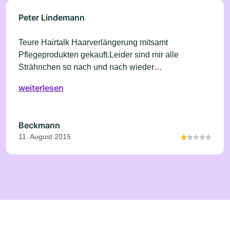
Peter Lindemann
Teure Hairtalk Haarverlängerung mitsamt
Pflegeprodukten gekauft.Leider sind mir alle
Strähnchen so nach und nach wieder
herausgefallen.Ich war 2-3 mal wöchentlich zur
weiterlesen
Nachbesserung da.Nach 4 Wochen wurden die
Extensions hochgesetzt - kostete nochmal 180
Euro.....hielt diesmal eine Woche.....Zur
Beckmann
Entschädigung meiner-nun ausgedünnten, kurzen
11. August 2015
Haare- 100 Euro Gutschein.....Bei Ausgaben
Meinerseits knappen 1400 Euro eine Frechheit.