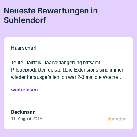
Neueste Bewertungen in
Suhlendorf
Haarscharf
Teure Hairtalk Haarverlängerung mitsamt
Pflegeprodukten gekauft.Die Extensions sind immer
wieder herausgefallen.Ich war 2-3 mal die Woche
zum Nachbessern da.Nach 4 Wochen bin ich zum
weiterlesen
Hochsetzen der Extensions gegangen.Das hielt eine
Woche und kostete nochmals 180 Euro.Zur
Entschädigung meiner nun ausgedünnten,kurzen
Beckmann
Haare: 100 Euro Salongutschein!! Bei Ausgaben von
11. August 2015
ca.1000 Euro meinerseits eine Frechheit!!