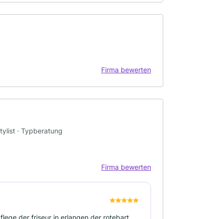
Firma bewerten
tylist · Typberatung
Firma bewerten
ege der friseur in erlangen der rotebart