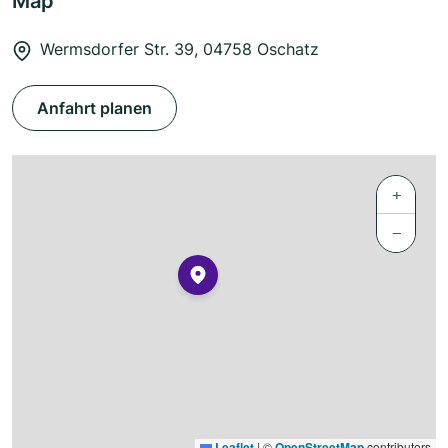
Map
Wermsdorfer Str. 39, 04758 Oschatz
Anfahrt planen
+
−
Leaflet
|
©
OpenStreetMap
contributors