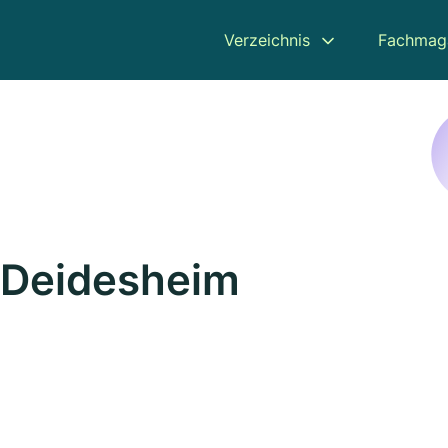
Verzeichnis
Fachmag
n Deidesheim