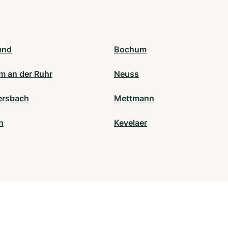
und
Bochum
m an der Ruhr
Neuss
rsbach
Mettmann
n
Kevelaer