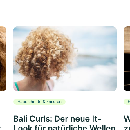
Haarschnitte & Frisuren
F
Bali Curls: Der neue It-
W
r
Look für natürliche Wellen
z