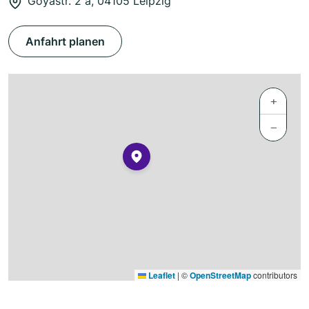
Goyastr. 2 a, 04105 Leipzig
Anfahrt planen
+
−
Leaflet
|
©
OpenStreetMap
contributors