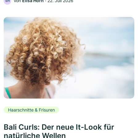
Von
Elisa Horn
‧
22. Juli 2026
EH
Haarschnitte & Frisuren
Bali Curls: Der neue It-Look für
natürliche Wellen