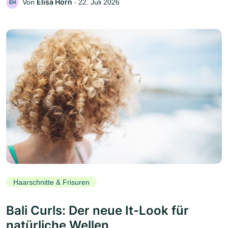
Elisa Horn
Von
‧
22. Juli 2026
EH
Haarschnitte & Frisuren
Bali Curls: Der neue It-Look für
natürliche Wellen